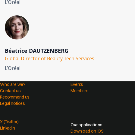
L’Oréal
Béatrice DAUTZENBERG
Global Director of Beauty Tech Services
L’Oréal
Who are we?
Events
Contact us
Members
Recommend us
Legal notices
X (Twitter)
Our applications
LinkedIn
Download on iOS