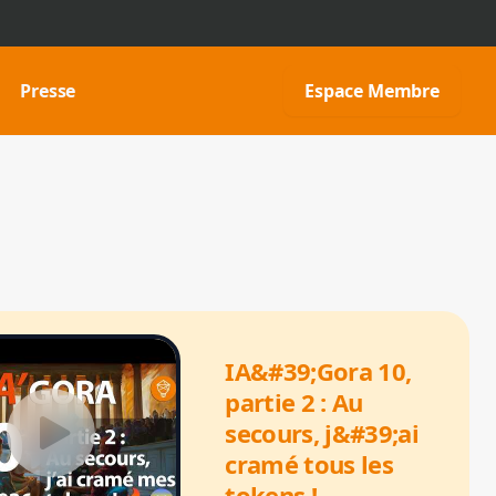
Presse
Espace Membre
IA&#39;Gora 10,
partie 2 : Au
secours, j&#39;ai
cramé tous les
tokens !