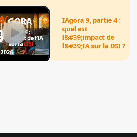
IAgora 9, partie 4 :
quel est
l&#39;impact de
l&#39;IA sur la DSI ?
IAgora 9, partie 3 -
Vibe working, les
citizen devs de la
bureautique ?
IAgora 9, partie 2 -