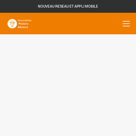
NOUVEAU RESEAU ET APPLI MOBILE
Les DO Tanks
rassemblent des membres désireux de co-
construire une réflexion éclairée sur un sujet
commun, autour des thèmes de technologies
émergentes et de nouveaux usages, sur la base
d'expériences de la "Vraie Vie" en vue de produire
un livrable pour toute la communauté IMA