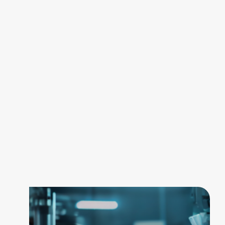
Les Incontournables de l'Année
Ne manquez pas nos événements phares :
innovations, rencontres et tendances à découvrir
en avant-première !