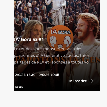
IA' Gora S3 #1
Le rendez-vous mensuel en visio des
passionnés d'IA Générative : actus, tutos,
partages de REX et réponses à toutes vos
questions. Animé par nos experts Marjory
2/9/26 18:30
-
2/9/26 19:45
Canonne et Yann Carbonne.
M'inscrire
Visio