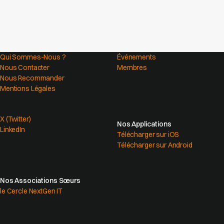
Qui Sommes-Nous ?
Événements
Nous Contacter
Membres
Nous Recommander
Mentions Légales
X (Twitter)
Nos Applications
LinkedIn
Télécharger sur iOS
Télécharger sur Android
Nos Associations Sœurs
le Cercle NextGen IT