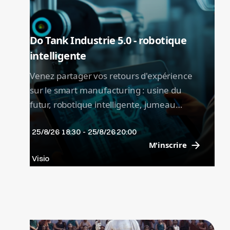
Do Tank Industrie 5.0 - robotique
intelligente
Venez partager vos retours d'expérience
sur le smart manufacturing : usine du
futur, robotique intelligente, jumeau
numérique, métavers industriel... Au
25/8/26 18:30
-
25/8/26 20:00
programme, des RETEX sur la mise en
M'inscrire
place de ces technologies dans des
Visio
secteurs variés.