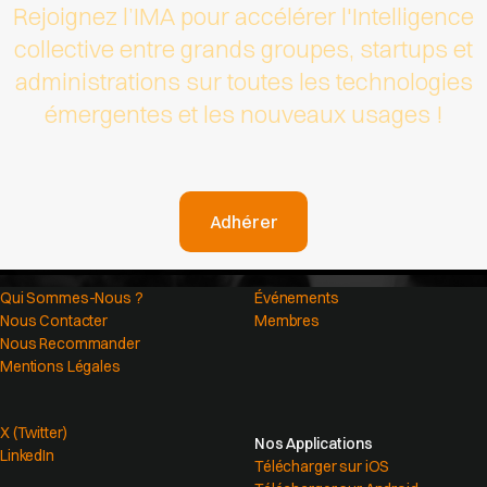
Rejoignez l’IMA pour accélérer l'Intelligence
collective entre grands groupes, startups et
administrations sur toutes les technologies
émergentes et les nouveaux usages !
Adhérer
Qui Sommes-Nous ?
Événements
Nous Contacter
Membres
Nous Recommander
Mentions Légales
X (Twitter)
Nos Applications
LinkedIn
Télécharger sur iOS