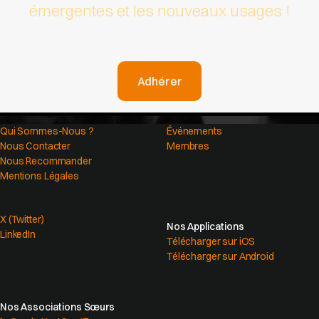
émergentes et les nouveaux usages !
Adhérer
Qui Sommes-Nous ?
Événements
Nous Contacter
Membres
Nous Recommander
Mentions Légales
X (Twitter)
Nos Applications
LinkedIn
Télécharger sur iOS
Télécharger sur Android
Nos Associations Sœurs